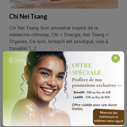
Chi Nei Tsang
Chi Nei Tsang Soin ancestral inspiré de la
médecine chinoise, Chi = Energie, Nei Tsang =
Organes. Ce soin, lorsqu’il est prodigué, vise à
travailler [...]
×
En savoir plus
Contact L’institut by Flo
Adresse