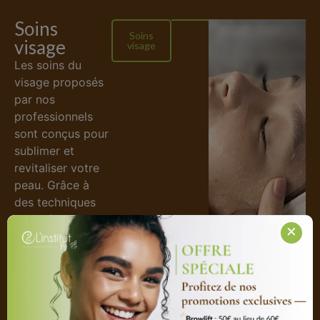
Soins
Soins
visage
visage
Les
soins du
visage
proposés
par nos
professionnels
sont conçus pour
sublimer et
revitaliser votre
peau. Grâce à
des techniques
avancées et des
×
produits de
qualité, nos
professionnels
adaptent chaque
soin aux besoins