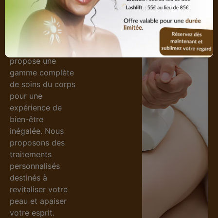
spécifiques de
votre peau.
Soins corps
Soins
Notre
institut de
corps
beauté
vous
propose une
gamme complète
de
soins du corps
pour une
expérience de
bien-être
inégalée. Nous
proposons des
traitements
personnalisés
destinés à
revitaliser votre
peau et apaiser
votre esprit.