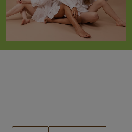
Nos marques
De la beauté aux soins du corps, nos
marques
allient efficacité et prestige, vous procurant des
résultats à la hauteur de vos attentes dans notre
institut de beauté
. Découvrez notre sélection et
profitez des produits des marques les plus
respectées du marché.