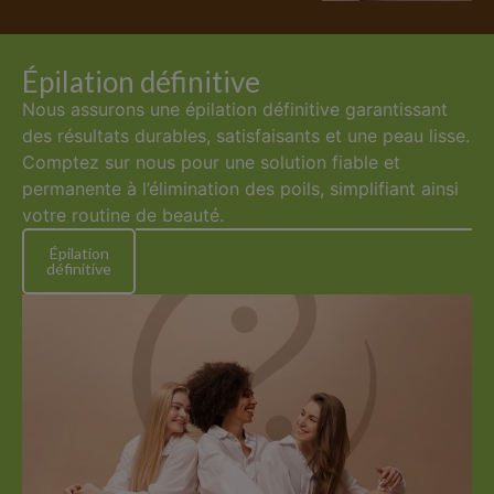
Épilation définitive
Nous assurons une
épilation définitive
garantissant
des résultats durables, satisfaisants et une peau lisse.
Comptez sur nous pour une solution fiable et
permanente à l’élimination des poils, simplifiant ainsi
votre routine de beauté.
Épilation
définitive