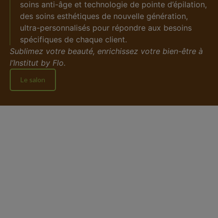
soins anti-âge et technologie de pointe d’épilation,
des soins esthétiques de nouvelle génération,
ultra-personnalisés pour répondre aux besoins
spécifiques de chaque client.
Sublimez votre beauté, enrichissez votre bien-être à
l’Institut by Flo.
Le salon
Minceur
Nous proposons des traitements personnalisés
et efficaces pour affiner votre silhouette. Nos
méthodes de pointe sont conçues pour cibler
les zones spécifiques de votre corps, vous
aidant à atteindre vos objectifs d’
amincissement
de manière saine et durable.